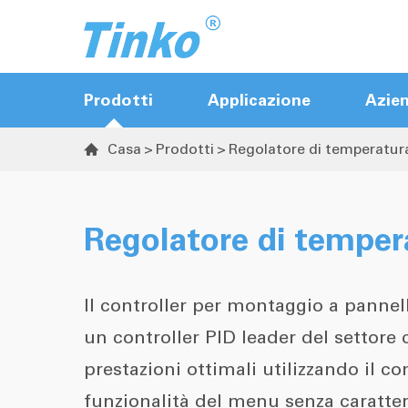
Prodotti
Applicazione
Azie
Casa
Prodotti
Regolatore di temperatur

Controller Hot Runner
Controller del cancello della valvola di
Regolatore di tempe
sequenza
Regolatore di temperatura
Il controller per montaggio a pannel
Trasmettitore di temperatura e
un controller PID leader del settore
umidità
prestazioni ottimali utilizzando il co
funzionalità del menu senza caratte