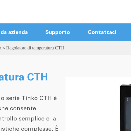
nda azienda
Supporto
Contattaci
a
Regolatore di temperatura CTH
Moduli di controllo Hot Runner
Hot Runner Mainframes
Controller Hot Runner Touch Screen
ratura CTH
Controller compatto Hot Runner
Nuovo Controller di arrivo
lo serie Tinko CTH è
Cavi Hot Runner
 che consente
Accessori Hot Runner
ntrollo semplice e la
ristiche complesse. È