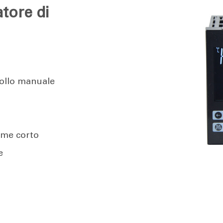
atore di
rollo manuale
rme corto
e