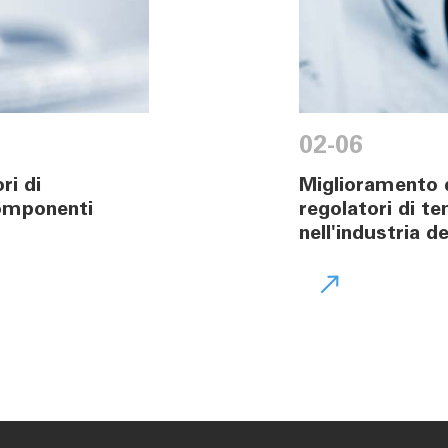
02-06
ri di
Miglioramento d
componenti
regolatori di t
nell'industria d
