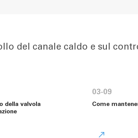
rollo del canale caldo e sul cont
03-09
o della valvola
Come mantener
cazione
