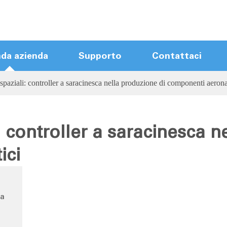
nda azienda
Supporto
Contattaci
spaziali: controller a saracinesca nella produzione di componenti aerona
Moduli di controllo Hot Runner
Hot Runner Mainframes
Controller Hot Runner Touch Screen
: controller a saracinesca n
Controller compatto Hot Runner
ici
Nuovo Controller di arrivo
Cavi Hot Runner
Accessori Hot Runner
la