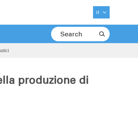
it

utici
ella produzione di