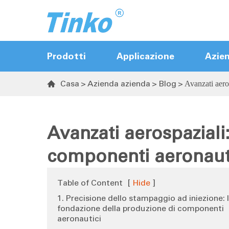
Prodotti
Applicazione
Azie
Casa
Azienda azienda
Blog
Avanzati aero

Controller Hot Runner
Controller del cancello della valvola di
Avanzati aerospaziali
sequenza
componenti aeronaut
Regolatore di temperatura
Trasmettitore di temperatura e
Table of Content
[
Hide
]
umidità
1. Precisione dello stampaggio ad iniezione: 
fondazione della produzione di componenti
aeronautici